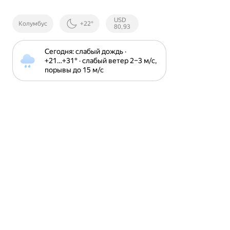
Курсы ЦБ
USD
Колумбус
+22°
РФ
80,93
Сегодня: слабый дождь · 
+21⁠…⁠+31⁠° · слабый ветер 2⁠–⁠3 м⁠/⁠с, 
порывы до 15 м⁠/⁠с